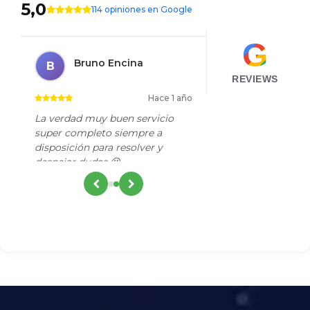
5,0
114 opiniones en Google
G
Bruno Encina
B
REVIEWS
Hace 1 año
La verdad muy buen servicio
super completo siempre a
disposición para resolver y
despejar dudas 😉